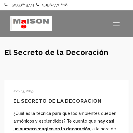
+51959619774
+51962770818
Haz tu pedido por
WhatsApp
Toggle
Calle Francisco de Paula Ugarriza 726, Miraflores. Lima, Perú
navigati
El Secreto de la Decoración
May 13, 2019
EL SECRETO DE LA DECORACION
¿Cuál es la técnica para que los ambientes queden
armónicos y esplendidos? Te cuento que
hay casi
un numero magico en la decoración
, a la hora de