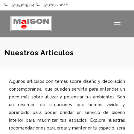
+51959619774
+51962770818
Haz tu pedido por
WhatsApp
Toggle
Calle Francisco de Paula Ugarriza 726, Miraflores. Lima, Perú
navigati
Nuestros Artículos
Algunos artículos con temas sobre diseño y decoración
contemporánea que pueden servirte para entender un
poco más sobre utilizar y potenciar tus ambientes. Son
un resumen de situaciones que hemos vivido y
aprendido para poder brindar un servicio de diseño
interior para maximizar tus espacios. Explora nuestras
recomendaciones para crear y mantener tu espacio, será