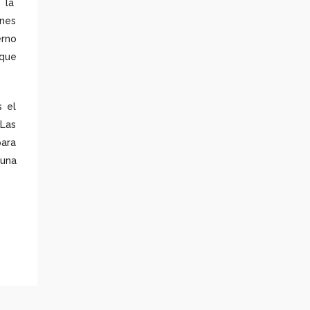
o la
ones
erno
 que
s el
Las
para
guna