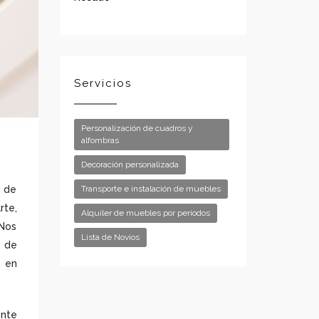
Servicios
Personalización de cuadros y
alfombras
Decoración personalizada
a de
Transporte e instalación de muebles
rte,
Alquiler de muebles por periodos
 Nos
Lista de Novios
s de
o en
ente