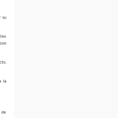
r su
ntes
con
to,
a la
z de