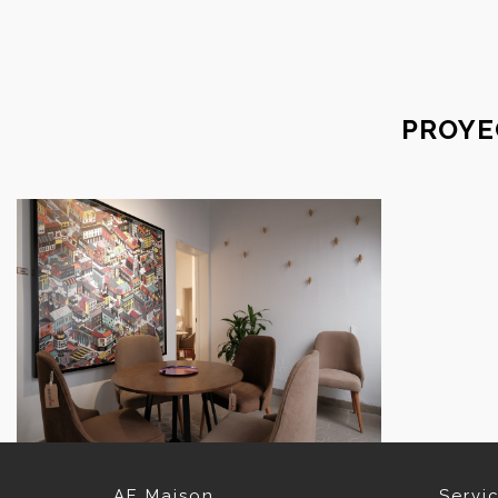
PROYE
AE Maison
Servi