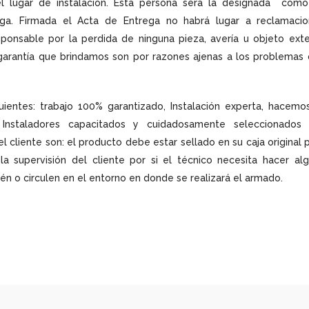
 el lugar de instalación. Esta persona será la designada com
ega. Firmada el Acta de Entrega no habrá lugar a reclamaci
ponsable por la perdida de ninguna pieza, avería u objeto ext
 garantía que brindamos son por razones ajenas a los problemas
uientes: trabajo 100% garantizado, Instalación experta, hacemo
Instaladores capacitados y cuidadosamente seleccionados 
cliente son: el producto debe estar sellado en su caja original 
la supervisión del cliente por si el técnico necesita hacer al
tén o circulen en el entorno en donde se realizará el armado.