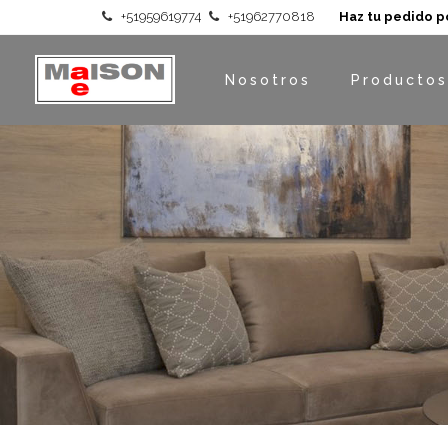
+51959619774
+51962770818
Haz tu pedido p
Nosotros
Productos